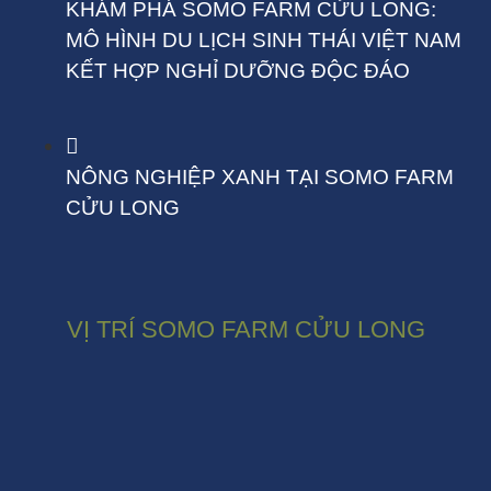
KHÁM PHÁ SOMO FARM CỬU LONG:
MÔ HÌNH DU LỊCH SINH THÁI VIỆT NAM
KẾT HỢP NGHỈ DƯỠNG ĐỘC ĐÁO
NÔNG NGHIỆP XANH TẠI SOMO FARM
CỬU LONG
VỊ TRÍ SOMO FARM CỬU LONG