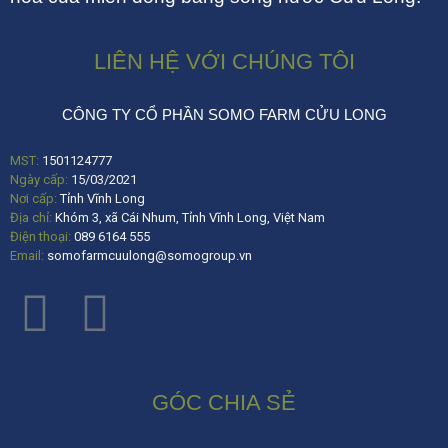
LIÊN HỆ VỚI CHÚNG TÔI
CÔNG TY CỔ PHẦN SOMO FARM CỬU LONG
MST:
1501124777
Ngày cấp:
15/03/2021
Nơi cấp:
Tỉnh Vĩnh Long
Địa chỉ:
Khóm 3, xã Cái Nhum, Tỉnh Vĩnh Long, Việt Nam
Điện thoại:
089 6164 555
Email:
somofarmcuulong@somogroup.vn
GÓC CHIA SẺ