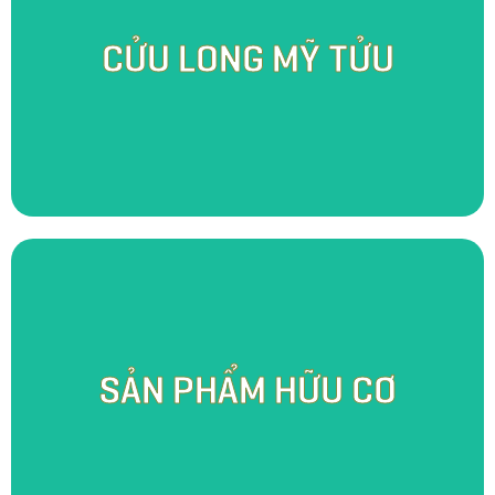
Khởi nguồn từ niềm khao khát lưu truyền và phát triển nghề
nấu rượu truyền thống của quê hương, Cửu Long Mỹ Tửu - một
CỬU LONG MỸ TỬU
hương vị rượu đậm chất miền Tây nhưng không kém phần sang
trọng đã ra đời. Với quy trình sản xuất tỉ mỉ và chăm chút trong
từng công đoạn, chúng tôi kế thừa những tinh hoa của thế hệ đi
trước và mở rộng đa dạng hương vị hơn nhằm đáp ứng nhu cầu
của từng đối tượng người dùng.
Điểm đặc biệt của vườn SomoFarm Cửu Long là mùi của thiên
nhiên, một mùi hương hữu cơ từ đạm cá, phế phẩm hoai mục,
trùn quế, … đó là hương thơm của những ấp ủ và tâm huyết
SẢN PHẨM HỮU CƠ
đem đến sản phẩm tươi sạch và an toàn cho người sử dụng.
Tại đây, bạn có thể nghe thấy tiếng cá quẫy nước nơi mặt hồ,
nghe tiếng gà gáy vào mỗi buổi sớm mai, nghe tiếng chim hót
trong bụi rậm cùng những âm thanh thiên nhiên thực sự sống
động khác.