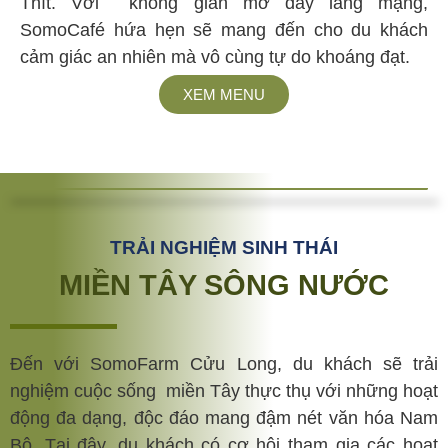
Thít. Với không gian mở đầy lãng mạng,
SomoCafé hứa hẹn sẽ mang đến cho du khách
cảm giác an nhiên mà vô cùng tự do khoáng đạt.
XEM MENU
TRẢI NGHIỆM SINH THÁI
MIỀN TÂY SÔNG NƯỚC
Đến với SomoFarm Cửu Long, du khách sẽ trải
nghiệm cuộc sống miền Tây thực thụ với những hoạt
động đa dạng, độc đáo mang đậm nét văn hóa Nam
Bộ. Tại đây, du khách có cơ hội tham gia các hoạt