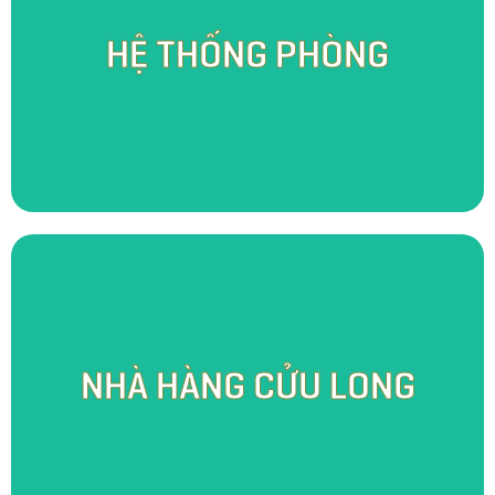
Hệ thống phòng tại SomoFarm Cửu Long đóng vai trò vô cùng
quan trọng trong hành trình nâng niu trải nghiệm khách hàng.
HỆ THỐNG PHÒNG
Bên cạnh phục vụ nhu cầu lưu trú, chúng tôi còn cung cấp
không gian hội họp và làm việc đầy cảm hứng. Hòa trong tinh
thần Indochina đậm nét, chúng tôi tô điểm cho không gian theo
hướng hoài cổ, tối giản, mộc mạc nhưng không kém phần tinh
tế và tiện nghi.
Với mô hình “từ trang trại tới bàn ăn”, Nhà hàng Cửu Long khao
khát gìn giữ và sẻ chia những nét đặc trưng của văn hóa ẩm
NHÀ HÀNG CỬU LONG
thực sông nước theo cách đầy tinh tế và an toàn với sức khỏe
người dùng. Bên cạnh đó, trong không gian mở, thoáng và lộng
gió của nhà hàng, chúng tôi tái hiện lại hình ảnh một Nam Bộ
đậm tình xưa cũ với những sản vật gạch, gốm được gia công tại
chính vùng quê Mang Thít thanh bình.