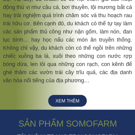
động thú vị như câu cá, bơi thuyền, lội mương bắt cá
hay trải nghiệm quá trình chăm sóc và thu hoạch rau
trái hữu cơ. Bên cạnh đó, du khách có thể tự tay làm
các sản phẩm thủ công như nặn gốm, làm nón, đan
lục bình… hay học nấu các món ăn truyền thống.
Không chỉ vậy, du khách còn có thể ngồi trên những
chiếc xuồng ba lá, xuôi theo những con nước rợp
bóng dừa, len lỏi qua những con rạch, con kênh để
ghé thăm các vườn trái cây trĩu quả, các địa danh
văn hóa nổi tiếng của địa phương…
XEM THÊM
SẢN PHẨM SOMOFARM