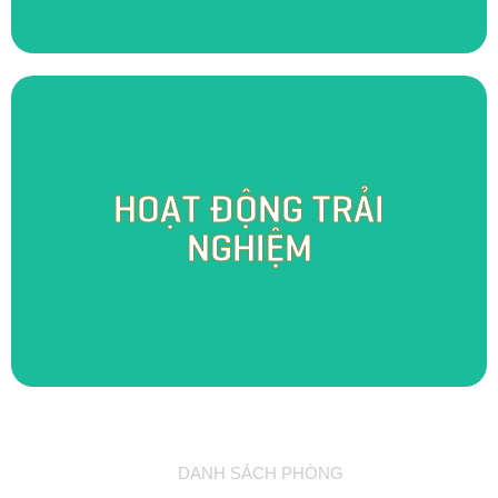
Một ngày tại SomoFarm Cửu Long, bạn sẽ được hóa thân thành
HOẠT ĐỘNG TRẢI
người con miền Tây thực thụ với những hoạt động trải nghiệm
đặc trưng đầy thú vị như câu cá, bơi thuyền, tát mương bắt cá,
NGHIỆM
chăm sóc và thu hoạch rau củ, trái cây. Bên cạnh đó, bạn còn
có cơ hội trực tiếp tham quan lò rượu chưng cất “Cửu Long Mỹ
Tửu” - nơi lưu giữ nét đẹp truyền thống một thời vang danh.
DANH SÁCH PHÒNG