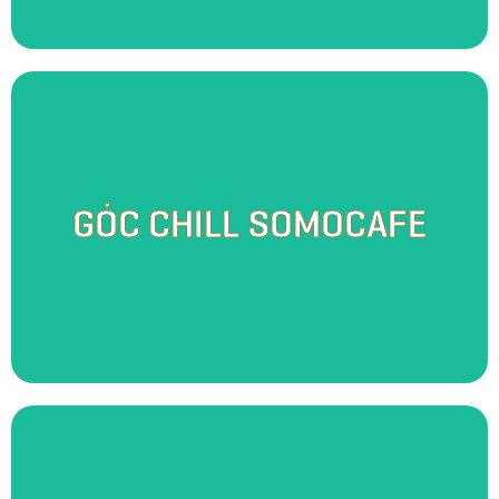
Trong không gian mở với nét kiến trúc lấy cảm hứng từ lò gạch -
di sản văn hóa đương đại của Vương Quốc Đỏ, Somo Café
mang đến cho du khách một cảm giác an nhiên mà tự do
GÓC CHILL SOMOCAFE
khoáng đạt. Tại đây, bạn có thể nghe hương lúa non ngọt ngào
toả trong sương sớm ban mai, cũng có thể thả mình trong ánh
nắng lãng mạn mỗi buổi chiều tà, thu trọn vào tầm mắt bức
tranh hoàng hôn ửng vàng khi cả đất trời giao thoa. Sự bình yên
của cảnh sắc nơi đây sẽ giúp gác lại những lo toan bộn bề trong
cuộc sống.