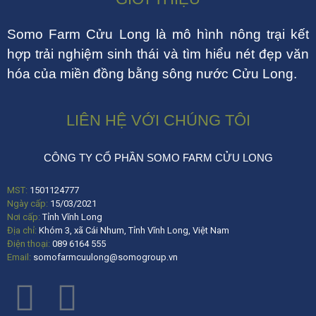
Somo Farm Cửu Long là mô hình nông trại kết
hợp trải nghiệm sinh thái và tìm hiểu nét đẹp văn
hóa của miền đồng bằng sông nước Cửu Long.
LIÊN HỆ VỚI CHÚNG TÔI
CÔNG TY CỔ PHẦN SOMO FARM CỬU LONG
MST:
1501124777
Ngày cấp:
15/03/2021
Nơi cấp:
Tỉnh Vĩnh Long
Địa chỉ:
Khóm 3, xã Cái Nhum, Tỉnh Vĩnh Long, Việt Nam
Điện thoại:
089 6164 555
Email:
somofarmcuulong@somogroup.vn