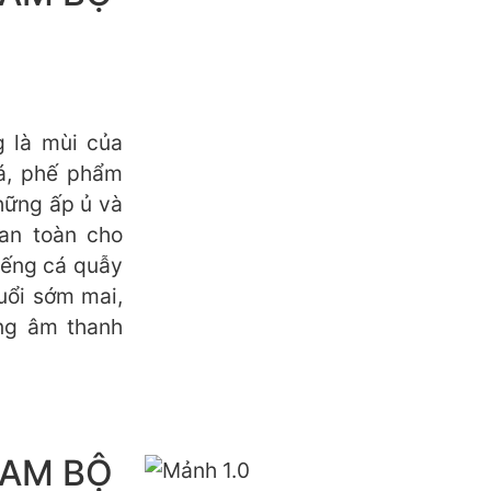
 là mùi của
á, phế phẩm
hững ấp ủ và
an toàn cho
tiếng cá quẫy
uổi sớm mai,
ng âm thanh
NAM BỘ