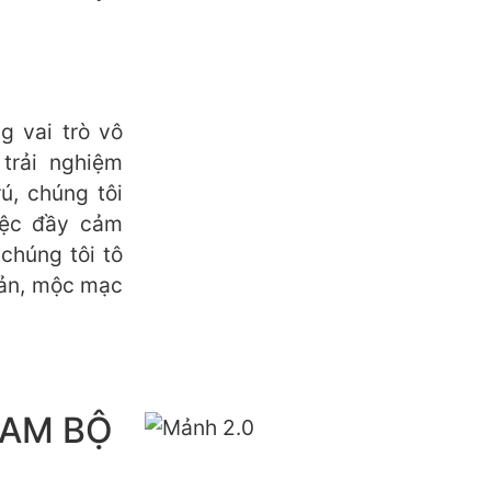
 vai trò vô
trải nghiệm
ú, chúng tôi
iệc đầy cảm
chúng tôi tô
iản, mộc mạc
NAM BỘ