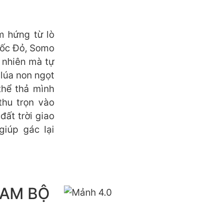
m hứng từ lò
uốc Đỏ, Somo
 nhiên mà tự
 lúa non ngọt
thể thả mình
thu trọn vào
ất trời giao
giúp gác lại
NAM BỘ