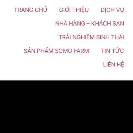
TRANG CHỦ
GIỚI THIỆU
DỊCH VỤ
NHÀ HÀNG – KHÁCH SẠN
TRẢI NGHIỆM SINH THÁI
SẢN PHẨM SOMO FARM
TIN TỨC
LIÊN HỆ