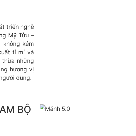
át triển nghề
ong Mỹ Tửu –
g không kém
xuất tỉ mỉ và
ế thừa những
ạng hương vị
người dùng.
NAM BỘ