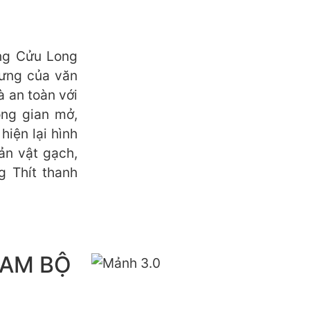
àng Cửu Long
rưng của văn
à an toàn với
ông gian mở,
hiện lại hình
ản vật gạch,
 Thít thanh
NAM BỘ