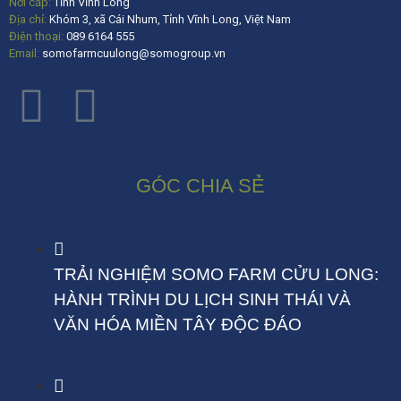
Nơi cấp:
Tỉnh Vĩnh Long
Địa chỉ:
Khóm 3, xã Cái Nhum, Tỉnh Vĩnh Long, Việt Nam
Điện thoại:
089 6164 555
Email:
somofarmcuulong@somogroup.vn
GÓC CHIA SẺ
TRẢI NGHIỆM SOMO FARM CỬU LONG:
HÀNH TRÌNH DU LỊCH SINH THÁI VÀ
VĂN HÓA MIỀN TÂY ĐỘC ĐÁO