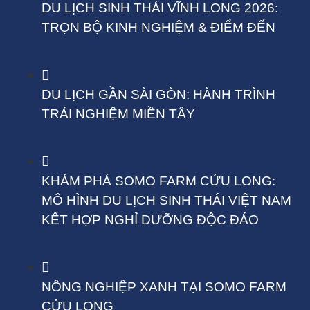
DU LỊCH SINH THÁI VĨNH LONG 2026:
TRỌN BỘ KINH NGHIỆM & ĐIỂM ĐẾN
DU LỊCH GẦN SÀI GÒN: HÀNH TRÌNH
TRẢI NGHIỆM MIỀN TÂY
KHÁM PHÁ SOMO FARM CỬU LONG:
MÔ HÌNH DU LỊCH SINH THÁI VIỆT NAM
KẾT HỢP NGHỈ DƯỠNG ĐỘC ĐÁO
NÔNG NGHIỆP XANH TẠI SOMO FARM
CỬU LONG