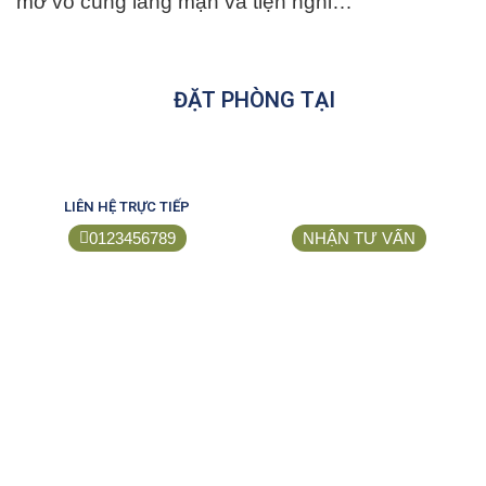
mở vô cùng lãng mạn và tiện nghi…
ĐẶT PHÒNG TẠI
LIÊN HỆ TRỰC TIẾP
0123456789
NHẬN TƯ VẤN