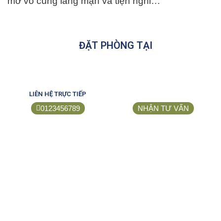
mở vô cùng lãng mạn và tiện nghi…
ĐẶT PHÒNG TẠI
LIÊN HỆ TRỰC TIẾP
0123456789
NHẬN TƯ VẤN