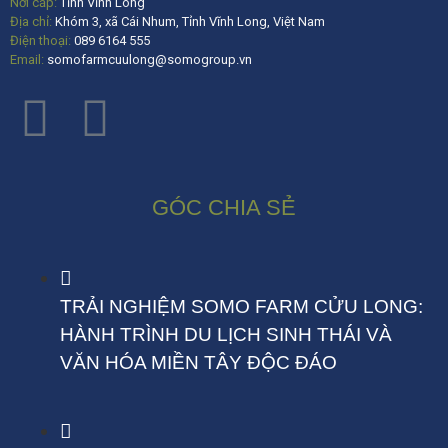
Nơi cấp:
Tỉnh Vĩnh Long
Địa chỉ:
Khóm 3, xã Cái Nhum, Tỉnh Vĩnh Long, Việt Nam
Điện thoại:
089 6164 555
Email:
somofarmcuulong@somogroup.vn
GÓC CHIA SẺ
TRẢI NGHIỆM SOMO FARM CỬU LONG:
HÀNH TRÌNH DU LỊCH SINH THÁI VÀ
VĂN HÓA MIỀN TÂY ĐỘC ĐÁO