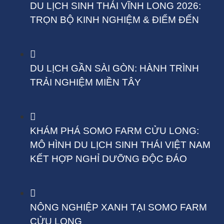
DU LỊCH SINH THÁI VĨNH LONG 2026:
TRỌN BỘ KINH NGHIỆM & ĐIỂM ĐẾN
DU LỊCH GẦN SÀI GÒN: HÀNH TRÌNH
TRẢI NGHIỆM MIỀN TÂY
KHÁM PHÁ SOMO FARM CỬU LONG:
MÔ HÌNH DU LỊCH SINH THÁI VIỆT NAM
KẾT HỢP NGHỈ DƯỠNG ĐỘC ĐÁO
NÔNG NGHIỆP XANH TẠI SOMO FARM
CỬU LONG