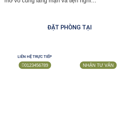
mở vô cùng lãng mạn và tiện nghi…
ĐẶT PHÒNG TẠI
LIÊN HỆ TRỰC TIẾP
0123456789
NHẬN TƯ VẤN