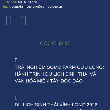
Điện thoại:
089 6164 555
Email:
somofarmcuulong@somogroup.vn
GÓC CHIA SẺ
TRẢI NGHIỆM SOMO FARM CỬU LONG:
HÀNH TRÌNH DU LỊCH SINH THÁI VÀ
VĂN HÓA MIỀN TÂY ĐỘC ĐÁO
DU LỊCH SINH THÁI VĨNH LONG 2026: