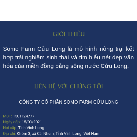
GIỚI THIỆU
Somo Farm Cửu Long là mô hình nông trại kết
hợp trải nghiệm sinh thái và tìm hiểu nét đẹp văn
hóa của miền đồng bằng sông nước Cửu Long.
LIÊN HỆ VỚI CHÚNG TÔI
CÔNG TY CỔ PHẦN SOMO FARM CỬU LONG
MST:
1501124777
Ngày cấp:
15/03/2021
Nơi cấp:
Tỉnh Vĩnh Long
Địa chỉ:
Khóm 3, xã Cái Nhum, Tỉnh Vĩnh Long, Việt Nam