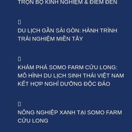
TRỌN BỘ KINH NGHIỆM & ĐIỂM ĐẾN
DU LỊCH GẦN SÀI GÒN: HÀNH TRÌNH
TRẢI NGHIỆM MIỀN TÂY
KHÁM PHÁ SOMO FARM CỬU LONG:
MÔ HÌNH DU LỊCH SINH THÁI VIỆT NAM
KẾT HỢP NGHỈ DƯỠNG ĐỘC ĐÁO
NÔNG NGHIỆP XANH TẠI SOMO FARM
CỬU LONG