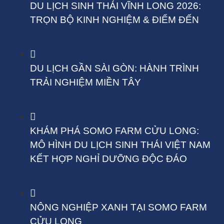
DU LỊCH SINH THÁI VĨNH LONG 2026:
TRỌN BỘ KINH NGHIỆM & ĐIỂM ĐẾN
DU LỊCH GẦN SÀI GÒN: HÀNH TRÌNH
TRẢI NGHIỆM MIỀN TÂY
KHÁM PHÁ SOMO FARM CỬU LONG:
MÔ HÌNH DU LỊCH SINH THÁI VIỆT NAM
KẾT HỢP NGHỈ DƯỠNG ĐỘC ĐÁO
NÔNG NGHIỆP XANH TẠI SOMO FARM
CỬU LONG