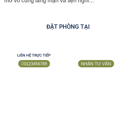
mở vô cùng lãng mạn và tiện nghi…
ĐẶT PHÒNG TẠI
LIÊN HỆ TRỰC TIẾP
0123456789
NHẬN TƯ VẤN