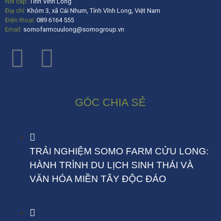
Nơi cấp:
Tỉnh Vĩnh Long
Địa chỉ:
Khóm 3, xã Cái Nhum, Tỉnh Vĩnh Long, Việt Nam
Điện thoại:
089 6164 555
Email:
somofarmcuulong@somogroup.vn
GÓC CHIA SẺ
TRẢI NGHIỆM SOMO FARM CỬU LONG:
HÀNH TRÌNH DU LỊCH SINH THÁI VÀ
VĂN HÓA MIỀN TÂY ĐỘC ĐÁO