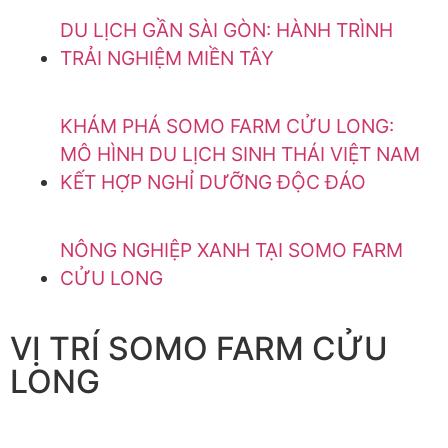
DU LỊCH GẦN SÀI GÒN: HÀNH TRÌNH
TRẢI NGHIỆM MIỀN TÂY
KHÁM PHÁ SOMO FARM CỬU LONG:
MÔ HÌNH DU LỊCH SINH THÁI VIỆT NAM
KẾT HỢP NGHỈ DƯỠNG ĐỘC ĐÁO
NÔNG NGHIỆP XANH TẠI SOMO FARM
CỬU LONG
VỊ TRÍ SOMO FARM CỬU
LONG