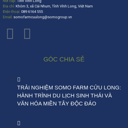
Nơi cấp:
Tỉnh Vĩnh Long
Địa chỉ:
Khóm 3, xã Cái Nhum, Tỉnh Vĩnh Long, Việt Nam
Điện thoại:
089 6164 555
Email:
somofarmcuulong@somogroup.vn
GÓC CHIA SẺ
TRẢI NGHIỆM SOMO FARM CỬU LONG:
HÀNH TRÌNH DU LỊCH SINH THÁI VÀ
VĂN HÓA MIỀN TÂY ĐỘC ĐÁO