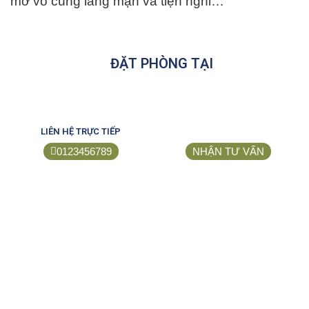
mở vô cùng lãng mạn và tiện nghi…
ĐẶT PHÒNG TẠI
LIÊN HỆ TRỰC TIẾP
0123456789
NHẬN TƯ VẤN