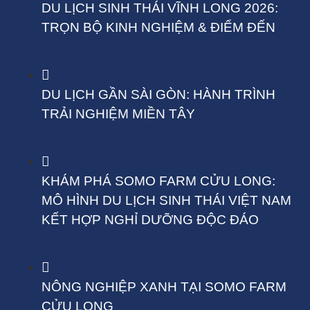
DU LỊCH SINH THÁI VĨNH LONG 2026:
TRỌN BỘ KINH NGHIỆM & ĐIỂM ĐẾN
DU LỊCH GẦN SÀI GÒN: HÀNH TRÌNH
TRẢI NGHIỆM MIỀN TÂY
KHÁM PHÁ SOMO FARM CỬU LONG:
MÔ HÌNH DU LỊCH SINH THÁI VIỆT NAM
KẾT HỢP NGHỈ DƯỠNG ĐỘC ĐÁO
NÔNG NGHIỆP XANH TẠI SOMO FARM
CỬU LONG