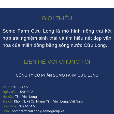
GIỚI THIỆU
Somo Farm Cửu Long là mô hình nông trại kết
hợp trải nghiệm sinh thái và tìm hiểu nét đẹp văn
hóa của miền đồng bằng sông nước Cửu Long.
LIÊN HỆ VỚI CHÚNG TÔI
CÔNG TY CỔ PHẦN SOMO FARM CỬU LONG
MST:
1501124777
Ngày cấp:
15/03/2021
Nơi cấp:
Tỉnh Vĩnh Long
Địa chỉ:
Khóm 3, xã Cái Nhum, Tỉnh Vĩnh Long, Việt Nam
Điện thoại:
089 6164 555
Email:
somofarmcuulong@somogroup.vn