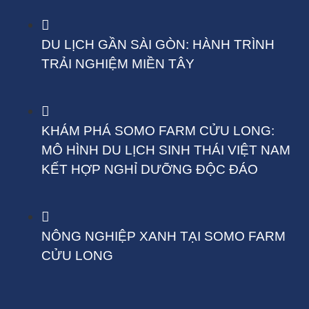
DU LỊCH GẦN SÀI GÒN: HÀNH TRÌNH
TRẢI NGHIỆM MIỀN TÂY
KHÁM PHÁ SOMO FARM CỬU LONG:
MÔ HÌNH DU LỊCH SINH THÁI VIỆT NAM
KẾT HỢP NGHỈ DƯỠNG ĐỘC ĐÁO
NÔNG NGHIỆP XANH TẠI SOMO FARM
CỬU LONG