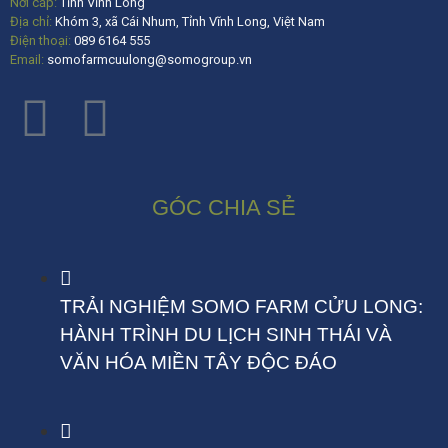
Nơi cấp:
Tỉnh Vĩnh Long
Địa chỉ:
Khóm 3, xã Cái Nhum, Tỉnh Vĩnh Long, Việt Nam
Điện thoại:
089 6164 555
Email:
somofarmcuulong@somogroup.vn
GÓC CHIA SẺ
TRẢI NGHIỆM SOMO FARM CỬU LONG:
HÀNH TRÌNH DU LỊCH SINH THÁI VÀ
VĂN HÓA MIỀN TÂY ĐỘC ĐÁO