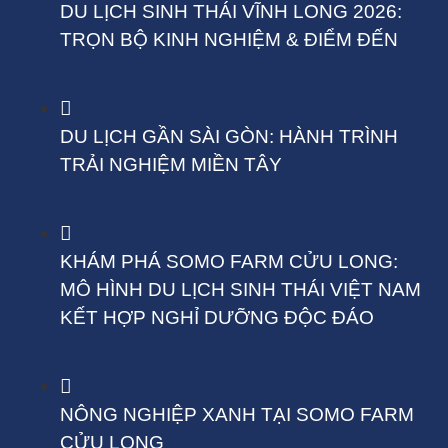
DU LỊCH SINH THÁI VĨNH LONG 2026:
TRỌN BỘ KINH NGHIỆM & ĐIỂM ĐẾN
DU LỊCH GẦN SÀI GÒN: HÀNH TRÌNH
TRẢI NGHIỆM MIỀN TÂY
KHÁM PHÁ SOMO FARM CỬU LONG:
MÔ HÌNH DU LỊCH SINH THÁI VIỆT NAM
KẾT HỢP NGHỈ DƯỠNG ĐỘC ĐÁO
NÔNG NGHIỆP XANH TẠI SOMO FARM
CỬU LONG