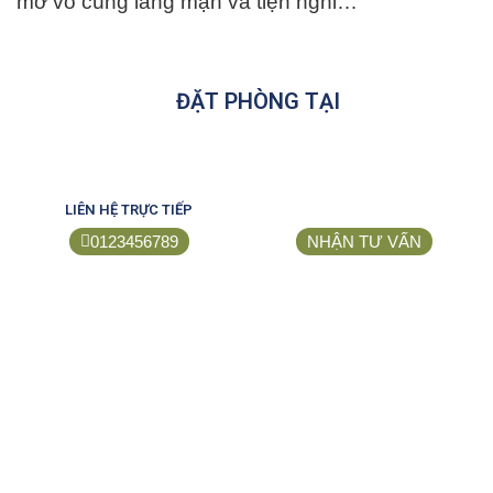
mở vô cùng lãng mạn và tiện nghi…
ĐẶT PHÒNG TẠI
LIÊN HỆ TRỰC TIẾP
0123456789
NHẬN TƯ VẤN