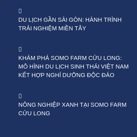
DU LỊCH GẦN SÀI GÒN: HÀNH TRÌNH
TRẢI NGHIỆM MIỀN TÂY
KHÁM PHÁ SOMO FARM CỬU LONG:
MÔ HÌNH DU LỊCH SINH THÁI VIỆT NAM
KẾT HỢP NGHỈ DƯỠNG ĐỘC ĐÁO
NÔNG NGHIỆP XANH TẠI SOMO FARM
CỬU LONG