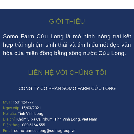
GIỚI THIỆU
Somo Farm Cửu Long là mô hình nông trại kết
hợp trải nghiệm sinh thái và tìm hiểu nét đẹp văn
hóa của miền đồng bằng sông nước Cửu Long.
LIÊN HỆ VỚI CHÚNG TÔI
CÔNG TY CỔ PHẦN SOMO FARM CỬU LONG
MST:
1501124777
Ngày cấp:
15/03/2021
Nơi cấp:
Tỉnh Vĩnh Long
Địa chỉ:
Khóm 3, xã Cái Nhum, Tỉnh Vĩnh Long, Việt Nam
Điện thoại:
089 6164 555
Email:
somofarmcuulong@somogroup.vn