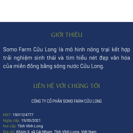
GIỚI THIỆU
Somo Farm Cửu Long là mô hình nông trại kết hợp
trải nghiệm sinh thái và tìm hiểu nét đẹp văn hóa
của miền đồng bằng sông nước Cửu Long.
LIÊN HỆ VỚI CHÚNG TÔI
CÔNG TY CỔ PHẦN SOMO FARM CỬU LONG
MST:
1501124777
Ngày cấp:
15/03/2021
Nơi cấp:
Tỉnh Vĩnh Long
Địa chỉ:
Khóm 3, xã Cái Nhum, Tỉnh Vĩnh Long, Việt Nam