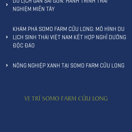
DU LỊCH GẦN SÀI GÒN: HÀNH TRÌNH TRẢI
NGHIỆM MIỀN TÂY
KHÁM PHÁ SOMO FARM CỬU LONG: MÔ HÌNH DU
LỊCH SINH THÁI VIỆT NAM KẾT HỢP NGHỈ DƯỠNG
ĐỘC ĐÁO
NÔNG NGHIỆP XANH TẠI SOMO FARM CỬU LONG
VỊ TRÍ SOMO FARM CỬU LONG