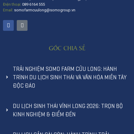
Điện thoại:
089 6164 555
Email:
somofarmcuulong@somogroup.vn
GÓC CHIA SẺ
TRẢI NGHIỆM SOMO FARM CỬU LONG: HÀNH
TRÌNH DU LỊCH SINH THÁI VÀ VĂN HÓA MIỀN TÂY
ĐỘC ĐÁO
DU LỊCH SINH THÁI VĨNH LONG 2026: TRỌN BỘ
KINH NGHIỆM & ĐIỂM ĐẾN