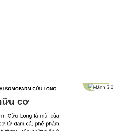
TẠI SOMOFARM CỬU LONG
hữu cơ
rm Cửu Long là mùi của
 cơ từ đạm cá, phế phẩm