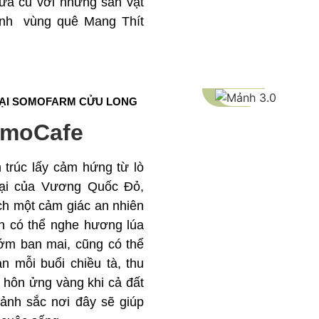
ưa cũ với những sản vật
ính vùng quê Mang Thít
TẠI SOMOFARM CỬU LONG
omoCafe
 trúc lấy cảm hứng từ lò
đại của Vương Quốc Đỏ,
h một cảm giác an nhiên
ạn có thể nghe hương lúa
ớm ban mai, cũng có thể
n mỗi buổi chiều tà, thu
 hôn ửng vàng khi cả đất
cảnh sắc nơi đây sẽ giúp