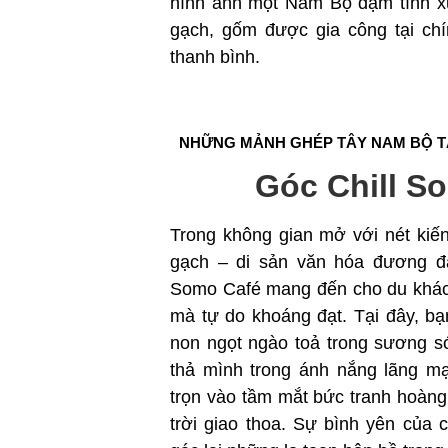
hình ảnh một Nam Bộ đậm tình x
gạch, gốm được gia công tại ch
thanh bình.
NHỮNG MẢNH GHÉP TÂY NAM BỘ 
Góc Chill S
Trong không gian mở với nét kiến
gạch – di sản văn hóa đương 
Somo Café mang đến cho du khác
mà tự do khoáng đạt. Tại đây, b
non ngọt ngào toả trong sương s
thả mình trong ánh nắng lãng mạ
trọn vào tầm mắt bức tranh hoàng
trời giao thoa. Sự bình yên của 