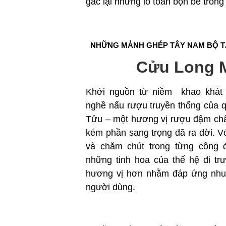
gác lại những lo toan bộn bề trong
NHỮNG MẢNH GHÉP TÂY NAM BỘ 
Cửu Long 
Khởi nguồn từ niềm khao khát l
nghề nấu rượu truyền thống của
Tửu – một hương vị rượu đậm ch
kém phần sang trọng đã ra đời. Với
và chăm chút trong từng công đ
những tinh hoa của thế hệ đi t
hương vị hơn nhằm đáp ứng nhu 
người dùng.