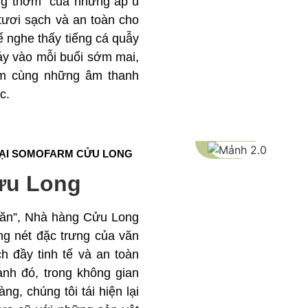
ơng thơm của những ấp ủ
ươi sạch và an toàn cho
ể nghe thấy tiếng cá quẫy
áy vào mỗi buổi sớm mai,
rậm cùng những âm thanh
c.
TẠI SOMOFARM CỬU LONG
ửu Long
n ăn”, Nhà hàng Cửu Long
ng nét đặc trưng của văn
 đầy tinh tế và an toàn
nh đó, trong không gian
g, chúng tôi tái hiện lại