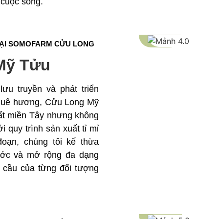
 cuộc sống.
TẠI SOMOFARM CỬU LONG
Mỹ Tửu
ưu truyền và phát triển
 quê hương, Cửu Long Mỹ
ất miền Tây nhưng không
 quy trình sản xuất tỉ mỉ
oạn, chúng tôi kế thừa
rước và mở rộng đa dạng
cầu của từng đối tượng