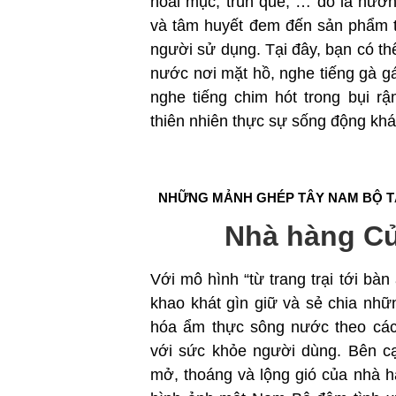
hoai mục, trùn quế, … đó là hư
và tâm huyết đem đến sản phẩm t
người sử dụng. Tại đây, bạn có th
nước nơi mặt hồ, nghe tiếng gà g
nghe tiếng chim hót trong bụi 
thiên nhiên thực sự sống động khá
NHỮNG MẢNH GHÉP TÂY NAM BỘ 
Nhà hàng C
Với mô hình “từ trang trại tới bà
khao khát gìn giữ và sẻ chia nhữ
hóa ẩm thực sông nước theo cách
với sức khỏe người dùng. Bên cạ
mở, thoáng và lộng gió của nhà hàn