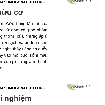
TẠI SOMOFARM CỬU LONG
hữu cơ
rm Cửu Long là mùi của
 cơ từ đạm cá, phế phẩm
ơng thơm của những ấp ủ
ươi sạch và an toàn cho
ể nghe thấy tiếng cá quẫy
áy vào mỗi buổi sớm mai,
rậm cùng những âm thanh
c.
TẠI SOMOFARM CỬU LONG
ải nghiệm