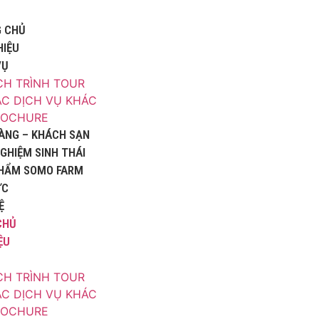
 CHỦ
HIỆU
VỤ
CH TRÌNH TOUR
C DỊCH VỤ KHÁC
ROCHURE
ÀNG – KHÁCH SẠN
NGHIỆM SINH THÁI
HẨM SOMO FARM
ỨC
Ệ
CHỦ
ỆU
CH TRÌNH TOUR
C DỊCH VỤ KHÁC
ROCHURE