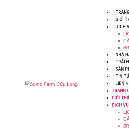
TRANG
GIỚI T
DỊCH 
LỊ
CÁ
B
NHÀ H
TRẢI 
SẢN P
TIN T
LIÊN H
TRANG 
GIỚI THI
DỊCH VỤ
LỊ
CÁ
B