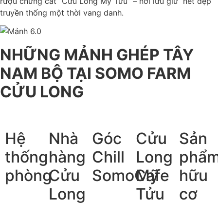
rượu chưng cất “Cửu Long Mỹ Tửu” – nơi lưu giữ nét đẹp
truyền thống một thời vang danh.
NHỮNG MẢNH GHÉP TÂY
NAM BỘ TẠI SOMO FARM
CỬU LONG
Hệ
Nhà
Góc
Cửu
Sản
thống
hàng
Chill
Long
phẩ
phòng
Cửu
SomoCafe
Mỹ
hữu
Long
Tửu
cơ