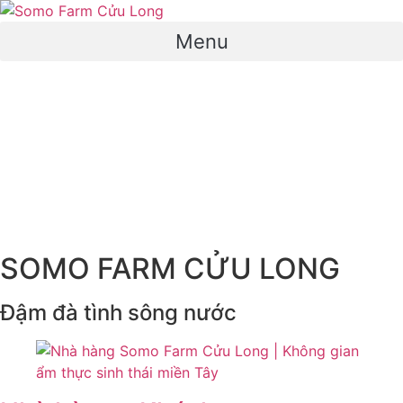
Chuyển
đến
Menu
nội
dung
SOMO FARM CỬU LONG
Đậm đà tình sông nước