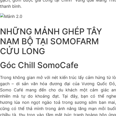
gạch, gốm được gia công tại chính vùng quê Mang Thít
thanh bình.
NHỮNG MẢNH GHÉP TÂY
NAM BỘ TẠI SOMOFARM
CỬU LONG
Góc Chill SomoCafe
Trong không gian mở với nét kiến trúc lấy cảm hứng từ lò
gạch – di sản văn hóa đương đại của Vương Quốc Đỏ,
Somo Café mang đến cho du khách một cảm giác an
nhiên mà tự do khoáng đạt. Tại đây, bạn có thể nghe
hương lúa non ngọt ngào toả trong sương sớm ban mai,
cũng có thể thả mình trong ánh nắng lãng mạn mỗi buổi
chiều tà, thu trọn vào tầm mắt bức tranh hoàng hôn ửng