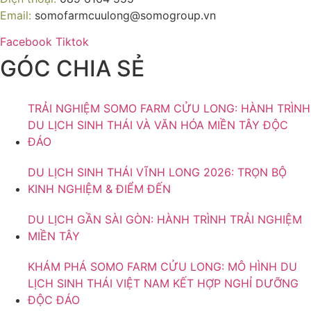
Email:
somofarmcuulong@somogroup.vn
Facebook
Tiktok
GÓC CHIA SẺ
TRẢI NGHIỆM SOMO FARM CỬU LONG: HÀNH TRÌNH
DU LỊCH SINH THÁI VÀ VĂN HÓA MIỀN TÂY ĐỘC
ĐÁO
DU LỊCH SINH THÁI VĨNH LONG 2026: TRỌN BỘ
KINH NGHIỆM & ĐIỂM ĐẾN
DU LỊCH GẦN SÀI GÒN: HÀNH TRÌNH TRẢI NGHIỆM
MIỀN TÂY
KHÁM PHÁ SOMO FARM CỬU LONG: MÔ HÌNH DU
LỊCH SINH THÁI VIỆT NAM KẾT HỢP NGHỈ DƯỠNG
ĐỘC ĐÁO