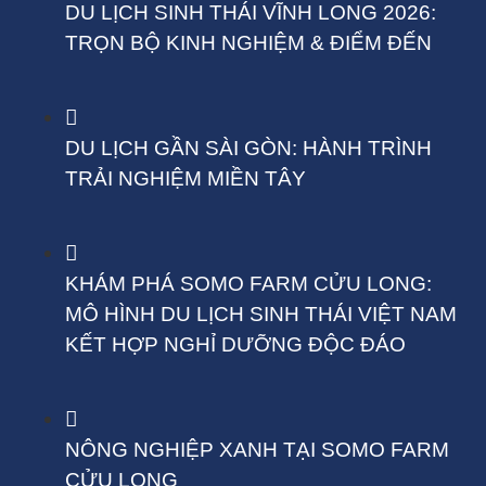
DU LỊCH SINH THÁI VĨNH LONG 2026:
TRỌN BỘ KINH NGHIỆM & ĐIỂM ĐẾN
DU LỊCH GẦN SÀI GÒN: HÀNH TRÌNH
TRẢI NGHIỆM MIỀN TÂY
KHÁM PHÁ SOMO FARM CỬU LONG:
MÔ HÌNH DU LỊCH SINH THÁI VIỆT NAM
KẾT HỢP NGHỈ DƯỠNG ĐỘC ĐÁO
NÔNG NGHIỆP XANH TẠI SOMO FARM
CỬU LONG