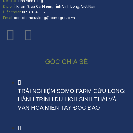
Nơi cấp:
Tỉnh Vĩnh Long
Địa chỉ:
Khóm 3, xã Cái Nhum, Tỉnh Vĩnh Long, Việt Nam
Điện thoại:
089 6164 555
Email:
somofarmcuulong@somogroup.vn
GÓC CHIA SẺ
TRẢI NGHIỆM SOMO FARM CỬU LONG:
HÀNH TRÌNH DU LỊCH SINH THÁI VÀ
VĂN HÓA MIỀN TÂY ĐỘC ĐÁO