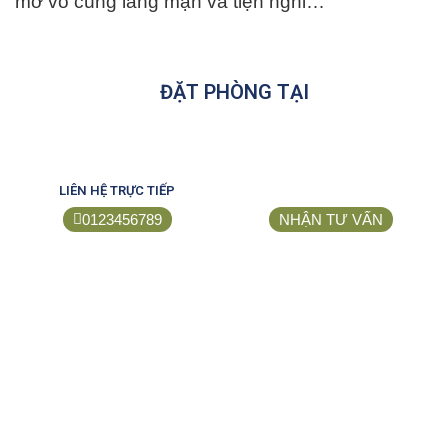
mở vô cùng lãng mạn và tiện nghi…
ĐẶT PHÒNG TẠI
LIÊN HỆ TRỰC TIẾP
0123456789
NHẬN TƯ VẤN