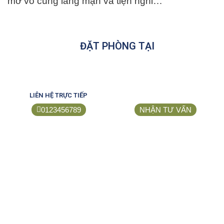
mở vô cùng lãng mạn và tiện nghi…
ĐẶT PHÒNG TẠI
LIÊN HỆ TRỰC TIẾP
0123456789
NHẬN TƯ VẤN