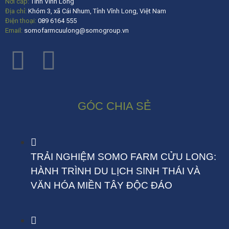
Nơi cấp:
Tỉnh Vĩnh Long
Địa chỉ:
Khóm 3, xã Cái Nhum, Tỉnh Vĩnh Long, Việt Nam
Điện thoại:
089 6164 555
Email:
somofarmcuulong@somogroup.vn
GÓC CHIA SẺ
TRẢI NGHIỆM SOMO FARM CỬU LONG:
HÀNH TRÌNH DU LỊCH SINH THÁI VÀ
VĂN HÓA MIỀN TÂY ĐỘC ĐÁO