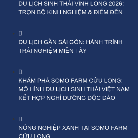
DU LỊCH SINH THÁI VĨNH LONG 2026:
TRỌN BỘ KINH NGHIỆM & ĐIỂM ĐẾN
DU LỊCH GẦN SÀI GÒN: HÀNH TRÌNH
TRẢI NGHIỆM MIỀN TÂY
KHÁM PHÁ SOMO FARM CỬU LONG:
MÔ HÌNH DU LỊCH SINH THÁI VIỆT NAM
KẾT HỢP NGHỈ DƯỠNG ĐỘC ĐÁO
NÔNG NGHIỆP XANH TẠI SOMO FARM
CỬU LONG