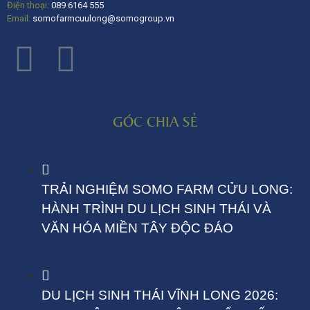
Điện thoại:
089 6164 555
Email:
somofarmcuulong@somogroup.vn
GÓC CHIA SẺ
TRẢI NGHIỆM SOMO FARM CỬU LONG:
HÀNH TRÌNH DU LỊCH SINH THÁI VÀ
VĂN HÓA MIỀN TÂY ĐỘC ĐÁO
DU LỊCH SINH THÁI VĨNH LONG 2026: