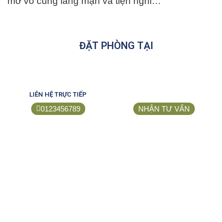
mở vô cùng lãng mạn và tiện nghi…
ĐẶT PHÒNG TẠI
LIÊN HỆ TRỰC TIẾP
0123456789
NHẬN TƯ VẤN