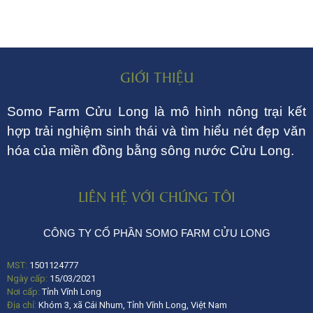
GIỚI THIỆU
Somo Farm Cửu Long là mô hình nông trại kết
hợp trải nghiệm sinh thái và tìm hiểu nét đẹp văn
hóa của miền đồng bằng sông nước Cửu Long.
LIÊN HỆ VỚI CHÚNG TÔI
CÔNG TY CỔ PHẦN SOMO FARM CỬU LONG
MST:
1501124777
Ngày cấp:
15/03/2021
Nơi cấp:
Tỉnh Vĩnh Long
Địa chỉ:
Khóm 3, xã Cái Nhum, Tỉnh Vĩnh Long, Việt Nam