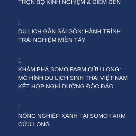
TRỌN BỘ KINH NGHIỆM & ĐIỂM ĐẾN
DU LỊCH GẦN SÀI GÒN: HÀNH TRÌNH
TRẢI NGHIỆM MIỀN TÂY
KHÁM PHÁ SOMO FARM CỬU LONG:
MÔ HÌNH DU LỊCH SINH THÁI VIỆT NAM
KẾT HỢP NGHỈ DƯỠNG ĐỘC ĐÁO
NÔNG NGHIỆP XANH TẠI SOMO FARM
CỬU LONG