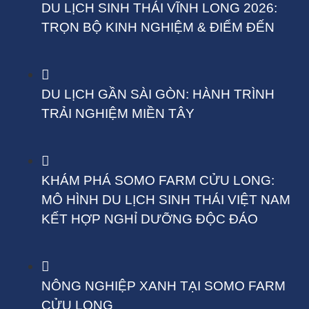
DU LỊCH SINH THÁI VĨNH LONG 2026:
TRỌN BỘ KINH NGHIỆM & ĐIỂM ĐẾN
DU LỊCH GẦN SÀI GÒN: HÀNH TRÌNH
TRẢI NGHIỆM MIỀN TÂY
KHÁM PHÁ SOMO FARM CỬU LONG:
MÔ HÌNH DU LỊCH SINH THÁI VIỆT NAM
KẾT HỢP NGHỈ DƯỠNG ĐỘC ĐÁO
NÔNG NGHIỆP XANH TẠI SOMO FARM
CỬU LONG