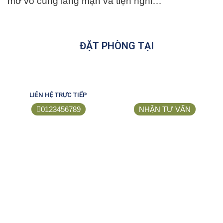
mở vô cùng lãng mạn và tiện nghi…
ĐẶT PHÒNG TẠI
LIÊN HỆ TRỰC TIẾP
0123456789
NHẬN TƯ VẤN