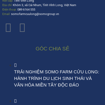
Nơi cấp:
Tỉnh Vĩnh Long
Địa chỉ:
Khóm 3, xã Cái Nhum, Tỉnh Vĩnh Long, Việt Nam
Điện thoại:
089 6164 555
Email:
somofarmcuulong@somogroup.vn
GÓC CHIA SẺ
TRẢI NGHIỆM SOMO FARM CỬU LONG:
HÀNH TRÌNH DU LỊCH SINH THÁI VÀ
VĂN HÓA MIỀN TÂY ĐỘC ĐÁO