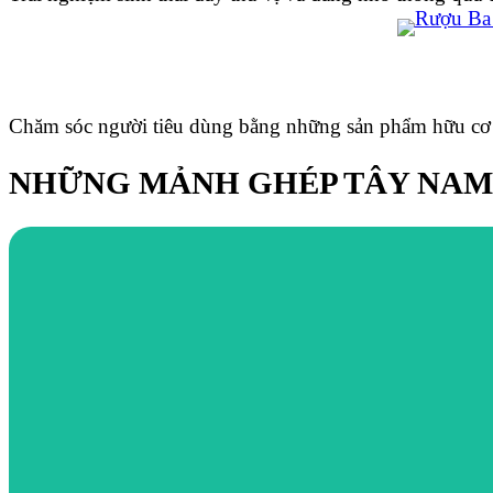
Chăm sóc người tiêu dùng bằng những sản phẩm hữu cơ c
NHỮNG MẢNH GHÉP TÂY NAM
Hệ thống phòng tại SomoFarm Cửu Long đóng vai trò vô cùng 
họp và làm việc đầy cảm hứng. Hòa trong tinh thần Indochina