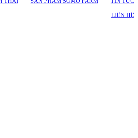
H THÁI
SẢN PHẨM SOMO FARM
TIN TỨC
LIÊN HỆ