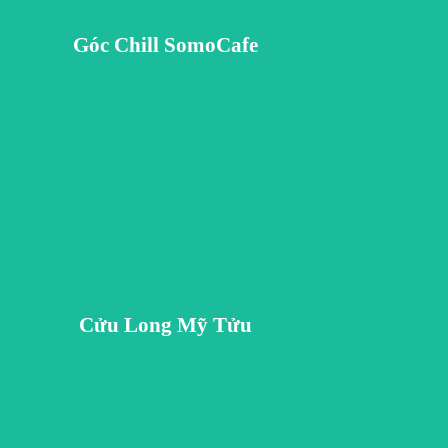
 gạch - di sản văn hóa đương đại của Vương Quốc Đỏ, Somo Café mang đến cho du khách một cảm giác an nhiên
ng sớm ban mai, cũng có thể thả mình trong ánh nắng lãng mạn mỗi buổi chiều tà, thu trọn vào tầm mắt bức tr
Góc Chill SomoCafe
úp gác lại những lo toan bộn bề trong cuộc sống.
hề nấu rượu truyền thống của quê hương, Cửu Long Mỹ Tửu - một hương vị rượu đậm chất miền Tây nhưng khô
ng công đoạn, chúng tôi kế thừa những tinh hoa của thế hệ đi trước và mở rộng đa dạng hương vị hơn nhằm đá
Cửu Long Mỹ Tửu