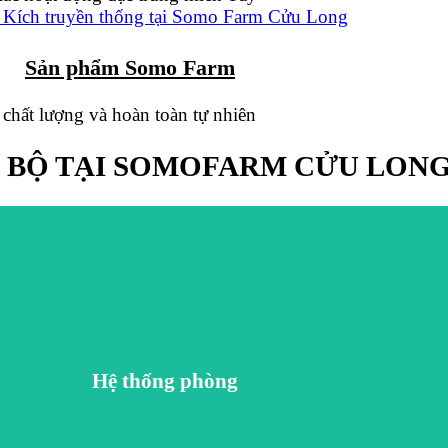
Sản phẩm Somo Farm
hất lượng và hoàn toàn tự nhiên
 BỘ TẠI SOMOFARM CỬU LON
quan trọng trong hành trình nâng niu trải nghiệm khách hàng. Bên cạnh phục vụ nhu cầu lưu trú, chúng tôi c
Hệ thống phòng
 đậm nét, chúng tôi tô điểm cho không gian theo hướng hoài cổ, tối giản, mộc mạc nhưng không kém phần tinh t