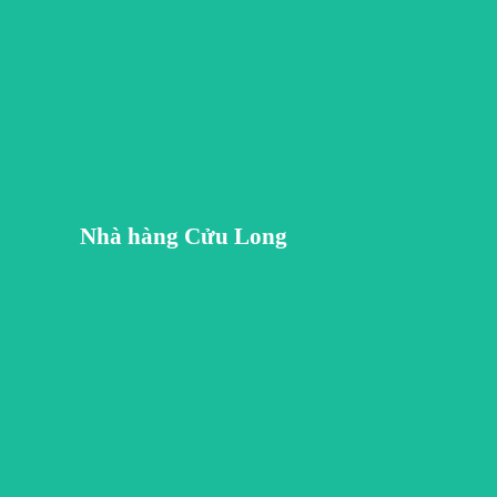
hao khát gìn giữ và sẻ chia những nét đặc trưng của văn hóa ẩm thực sông nước theo cách đầy tinh tế và an toà
 nhà hàng, chúng tôi tái hiện lại hình ảnh một Nam Bộ đậm tình xưa cũ với những sản vật gạch, gốm được gi
Nhà hàng Cửu Long