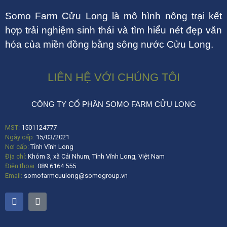
Somo Farm Cửu Long là mô hình nông trại kết
hợp trải nghiệm sinh thái và tìm hiểu nét đẹp văn
hóa của miền đồng bằng sông nước Cửu Long.
LIÊN HỆ VỚI CHÚNG TÔI
CÔNG TY CỔ PHẦN SOMO FARM CỬU LONG
MST:
1501124777
Ngày cấp:
15/03/2021
Nơi cấp:
Tỉnh Vĩnh Long
Địa chỉ:
Khóm 3, xã Cái Nhum, Tỉnh Vĩnh Long, Việt Nam
Điện thoại:
089 6164 555
Email:
somofarmcuulong@somogroup.vn