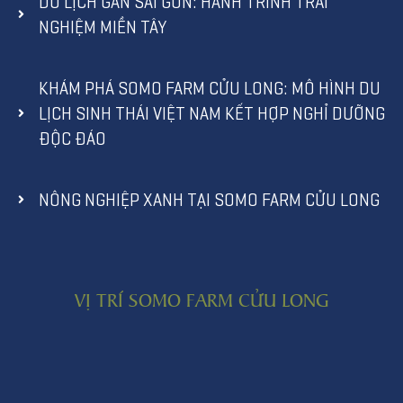
DU LỊCH GẦN SÀI GÒN: HÀNH TRÌNH TRẢI
NGHIỆM MIỀN TÂY
KHÁM PHÁ SOMO FARM CỬU LONG: MÔ HÌNH DU
LỊCH SINH THÁI VIỆT NAM KẾT HỢP NGHỈ DƯỠNG
ĐỘC ĐÁO
NÔNG NGHIỆP XANH TẠI SOMO FARM CỬU LONG
VỊ TRÍ SOMO FARM CỬU LONG