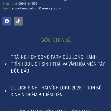
Điện thoại:
089 6164 555
Email:
somofarmcuulong@somogroup.vn
GÓC CHIA SẺ
TRẢI NGHIỆM SOMO FARM CỬU LONG: HÀNH
TRÌNH DU LỊCH SINH THÁI VÀ VĂN HÓA MIỀN TÂY
ĐỘC ĐÁO
DU LỊCH SINH THÁI VĨNH LONG 2026: TRỌN BỘ
KINH NGHIỆM & ĐIỂM ĐẾN