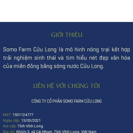
GIỚI THIỆU
Somo Farm Cửu Long là mô hình nông trại kết hợp
trải nghiệm sinh thái và tìm hiểu nét đẹp văn hóa
của miền đồng bằng sông nước Cửu Long.
LIÊN HỆ VỚI CHÚNG TÔI
CÔNG TY CỔ PHẦN SOMO FARM CỬU LONG
MST:
1501124777
Ngày cấp:
15/03/2021
Nơi cấp:
Tỉnh Vĩnh Long
Địa chỉ:
Khóm 3, xã Cái Nhum, Tỉnh Vĩnh Long, Việt Nam