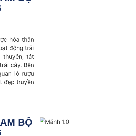
G
ợc hóa thân
oạt động trải
 thuyền, tát
rái cây. Bên
quan lò rượu
t đẹp truyền
NAM BỘ
G