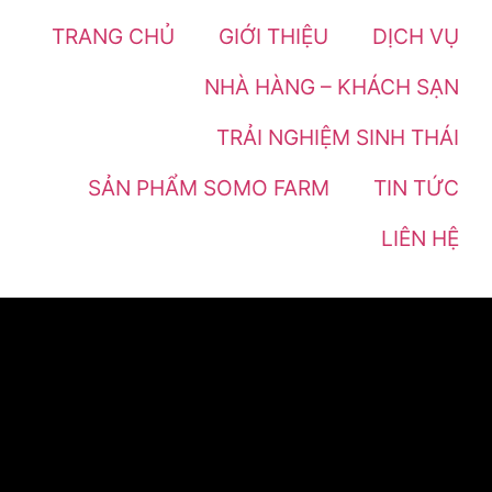
TRANG CHỦ
GIỚI THIỆU
DỊCH VỤ
NHÀ HÀNG – KHÁCH SẠN
TRẢI NGHIỆM SINH THÁI
SẢN PHẨM SOMO FARM
TIN TỨC
LIÊN HỆ