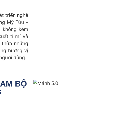
át triển nghề
ong Mỹ Tửu –
g không kém
xuất tỉ mỉ và
ế thừa những
ạng hương vị
người dùng.
NAM BỘ
G