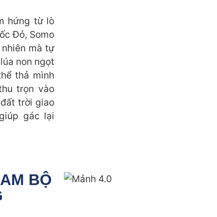
m hứng từ lò
uốc Đỏ, Somo
 nhiên mà tự
 lúa non ngọt
thể thả mình
thu trọn vào
ất trời giao
giúp gác lại
NAM BỘ
G