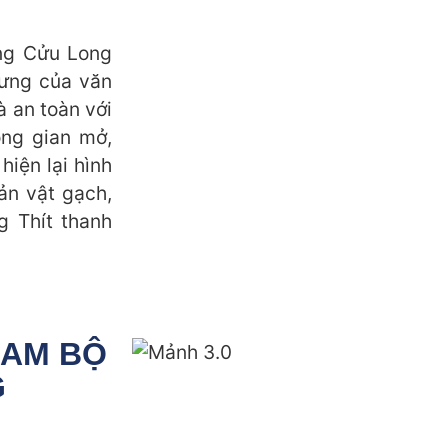
àng Cửu Long
rưng của văn
à an toàn với
ông gian mở,
hiện lại hình
ản vật gạch,
 Thít thanh
NAM BỘ
G