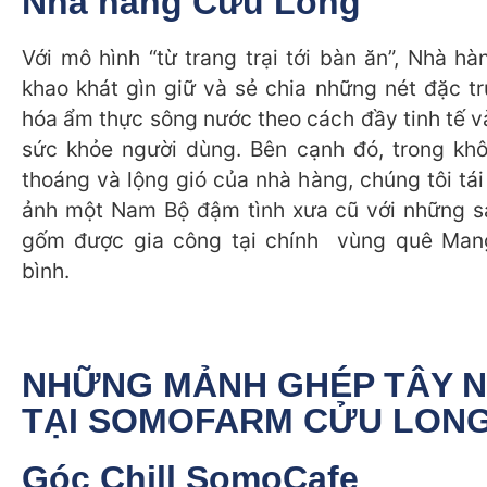
Nhà hàng Cửu Long
Với mô hình “từ trang trại tới bàn ăn”, Nhà h
khao khát gìn giữ và sẻ chia những nét đặc t
hóa ẩm thực sông nước theo cách đầy tinh tế v
sức khỏe người dùng. Bên cạnh đó, trong kh
thoáng và lộng gió của nhà hàng, chúng tôi tái 
ảnh một Nam Bộ đậm tình xưa cũ với những s
gốm được gia công tại chính vùng quê Mang
bình.
NHỮNG MẢNH GHÉP TÂY 
TẠI SOMOFARM CỬU LON
Góc Chill SomoCafe