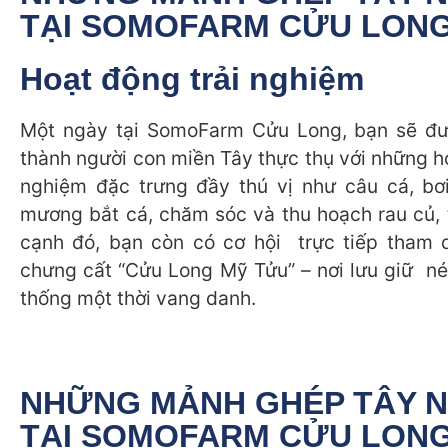
TẠI SOMOFARM CỬU LON
Hoạt động trải nghiệm
Một ngày tại SomoFarm Cửu Long, bạn sẽ đư
thành người con miền Tây thực thụ với những h
nghiệm đặc trưng đầy thú vị như câu cá, bơi
mương bắt cá, chăm sóc và thu hoạch rau củ, t
cạnh đó, bạn còn có cơ hội trực tiếp tham 
chưng cất “Cửu Long Mỹ Tửu” – nơi lưu giữ né
thống một thời vang danh.
NHỮNG MẢNH GHÉP TÂY 
TẠI SOMOFARM CỬU LON