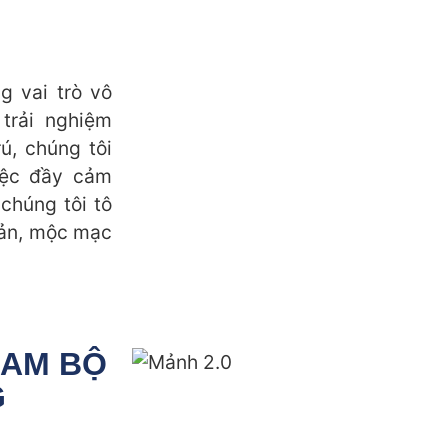
 vai trò vô
trải nghiệm
ú, chúng tôi
iệc đầy cảm
chúng tôi tô
iản, mộc mạc
NAM BỘ
G