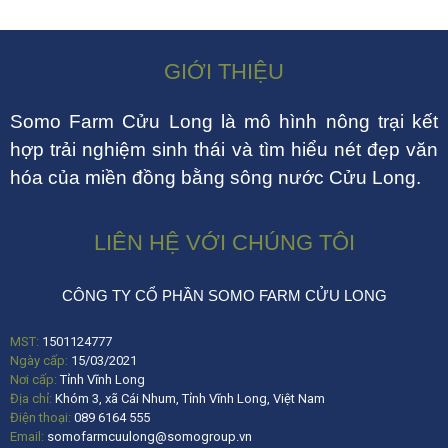
GIỚI THIỆU
Somo Farm Cửu Long là mô hình nông trại kết
hợp trải nghiệm sinh thái và tìm hiểu nét đẹp văn
hóa của miền đồng bằng sông nước Cửu Long.
LIÊN HỆ VỚI CHÚNG TÔI
CÔNG TY CỔ PHẦN SOMO FARM CỬU LONG
MST:
1501124777
Ngày cấp:
15/03/2021
Nơi cấp:
Tỉnh Vĩnh Long
Địa chỉ:
Khóm 3, xã Cái Nhum, Tỉnh Vĩnh Long, Việt Nam
Điện thoại:
089 6164 555
Email:
somofarmcuulong@somogroup.vn