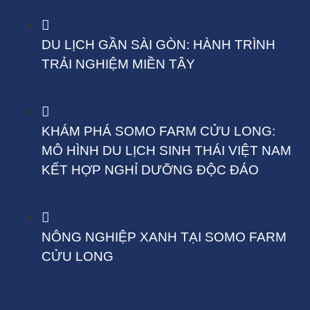
DU LỊCH GẦN SÀI GÒN: HÀNH TRÌNH
TRẢI NGHIỆM MIỀN TÂY
KHÁM PHÁ SOMO FARM CỬU LONG:
MÔ HÌNH DU LỊCH SINH THÁI VIỆT NAM
KẾT HỢP NGHỈ DƯỠNG ĐỘC ĐÁO
NÔNG NGHIỆP XANH TẠI SOMO FARM
CỬU LONG