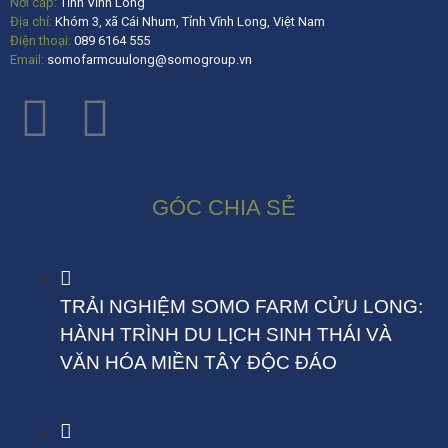
Nơi cấp:
Tỉnh Vĩnh Long
Địa chỉ:
Khóm 3, xã Cái Nhum, Tỉnh Vĩnh Long, Việt Nam
Điện thoại:
089 6164 555
Email:
somofarmcuulong@somogroup.vn
GÓC CHIA SẺ
TRẢI NGHIỆM SOMO FARM CỬU LONG:
HÀNH TRÌNH DU LỊCH SINH THÁI VÀ
VĂN HÓA MIỀN TÂY ĐỘC ĐÁO