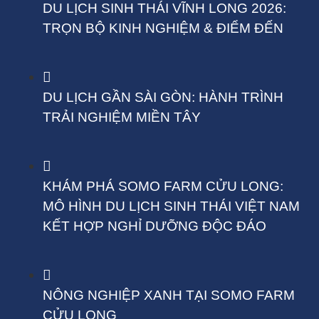
DU LỊCH SINH THÁI VĨNH LONG 2026:
TRỌN BỘ KINH NGHIỆM & ĐIỂM ĐẾN
DU LỊCH GẦN SÀI GÒN: HÀNH TRÌNH
TRẢI NGHIỆM MIỀN TÂY
KHÁM PHÁ SOMO FARM CỬU LONG:
MÔ HÌNH DU LỊCH SINH THÁI VIỆT NAM
KẾT HỢP NGHỈ DƯỠNG ĐỘC ĐÁO
NÔNG NGHIỆP XANH TẠI SOMO FARM
CỬU LONG