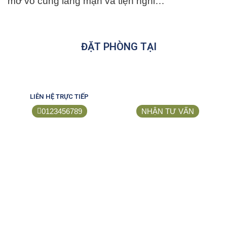
mở vô cùng lãng mạn và tiện nghi…
ĐẶT PHÒNG TẠI
LIÊN HỆ TRỰC TIẾP
0123456789
NHẬN TƯ VẤN