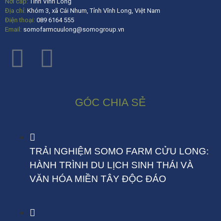
Nơi cấp:
Tỉnh Vĩnh Long
Địa chỉ:
Khóm 3, xã Cái Nhum, Tỉnh Vĩnh Long, Việt Nam
Điện thoại:
089 6164 555
Email:
somofarmcuulong@somogroup.vn
GÓC CHIA SẺ
TRẢI NGHIỆM SOMO FARM CỬU LONG:
HÀNH TRÌNH DU LỊCH SINH THÁI VÀ
VĂN HÓA MIỀN TÂY ĐỘC ĐÁO