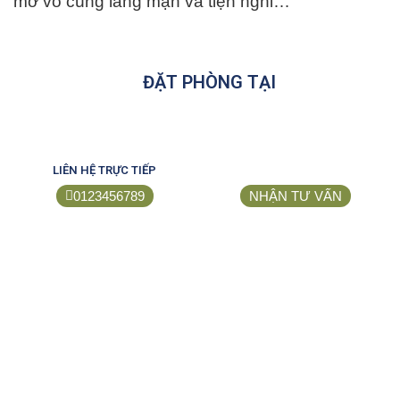
mở vô cùng lãng mạn và tiện nghi…
ĐẶT PHÒNG TẠI
LIÊN HỆ TRỰC TIẾP
0123456789
NHẬN TƯ VẤN