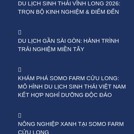
DU LỊCH SINH THÁI VĨNH LONG 2026:
TRỌN BỘ KINH NGHIỆM & ĐIỂM ĐẾN
DU LỊCH GẦN SÀI GÒN: HÀNH TRÌNH
TRẢI NGHIỆM MIỀN TÂY
KHÁM PHÁ SOMO FARM CỬU LONG:
MÔ HÌNH DU LỊCH SINH THÁI VIỆT NAM
KẾT HỢP NGHỈ DƯỠNG ĐỘC ĐÁO
NÔNG NGHIỆP XANH TẠI SOMO FARM
CỬU LONG