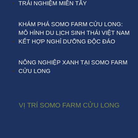
TRẢI NGHIỆM MIỀN TÂY
KHÁM PHÁ SOMO FARM CỬU LONG:
MÔ HÌNH DU LỊCH SINH THÁI VIỆT NAM
KẾT HỢP NGHỈ DƯỠNG ĐỘC ĐÁO
NÔNG NGHIỆP XANH TẠI SOMO FARM
CỬU LONG
VỊ TRÍ SOMO FARM CỬU LONG