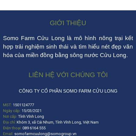
GIỚI THIỆU
Somo Farm Cửu Long là mô hình nông trại kết
hợp trải nghiệm sinh thái và tìm hiểu nét đẹp văn
hóa của miền đồng bằng sông nước Cửu Long.
LIÊN HỆ VỚI CHÚNG TÔI
CÔNG TY CỔ PHẦN SOMO FARM CỬU LONG
MST:
1501124777
Ngày cấp:
15/03/2021
Nơi cấp:
Tỉnh Vĩnh Long
Địa chỉ:
Khóm 3, xã Cái Nhum, Tỉnh Vĩnh Long, Việt Nam
Điện thoại:
089 6164 555
Email:
somofarmcuulong@somogroup.vn