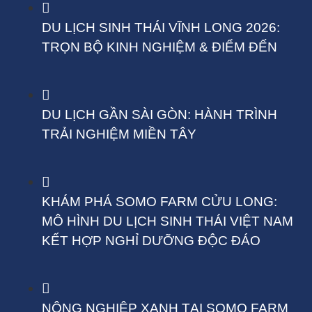
DU LỊCH SINH THÁI VĨNH LONG 2026:
TRỌN BỘ KINH NGHIỆM & ĐIỂM ĐẾN
DU LỊCH GẦN SÀI GÒN: HÀNH TRÌNH
TRẢI NGHIỆM MIỀN TÂY
KHÁM PHÁ SOMO FARM CỬU LONG:
MÔ HÌNH DU LỊCH SINH THÁI VIỆT NAM
KẾT HỢP NGHỈ DƯỠNG ĐỘC ĐÁO
NÔNG NGHIỆP XANH TẠI SOMO FARM