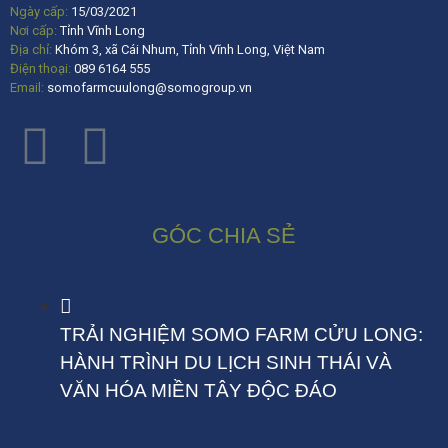
Ngày cấp:
15/03/2021
Nơi cấp:
Tỉnh Vĩnh Long
Địa chỉ:
Khóm 3, xã Cái Nhum, Tỉnh Vĩnh Long, Việt Nam
Điện thoại:
089 6164 555
Email:
somofarmcuulong@somogroup.vn
GÓC CHIA SẺ
TRẢI NGHIỆM SOMO FARM CỬU LONG:
HÀNH TRÌNH DU LỊCH SINH THÁI VÀ
VĂN HÓA MIỀN TÂY ĐỘC ĐÁO