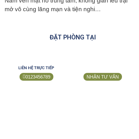
Nằm ven mặt hồ trung tâm, không gian lều trại
mở vô cùng lãng mạn và tiện nghi…
ĐẶT PHÒNG TẠI
LIÊN HỆ TRỰC TIẾP
0123456789
NHẬN TƯ VẤN