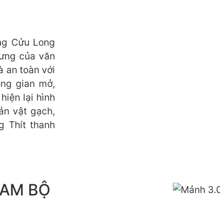
àng Cửu Long
rưng của văn
à an toàn với
ông gian mở,
hiện lại hình
ản vật gạch,
 Thít thanh
NAM BỘ