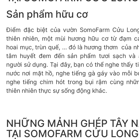
Sản phẩm hữu cơ
Điểm đặc biệt của vườn SomoFarm Cửu Long
thiên nhiên, một mùi hương hữu cơ từ đạm c
hoai mục, trùn quế, … đó là hương thơm của n
tâm huyết đem đến sản phẩm tươi sạch và 
người sử dụng. Tại đây, bạn có thể nghe thấy 
nước nơi mặt hồ, nghe tiếng gà gáy vào mỗi b
nghe tiếng chim hót trong bụi rậm cùng nhữ
thiên nhiên thực sự sống động khác.
NHỮNG MẢNH GHÉP TÂY 
TẠI SOMOFARM CỬU LONG