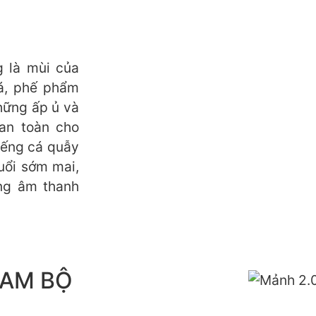
 là mùi của
á, phế phẩm
hững ấp ủ và
an toàn cho
tiếng cá quẫy
uổi sớm mai,
ng âm thanh
NAM BỘ