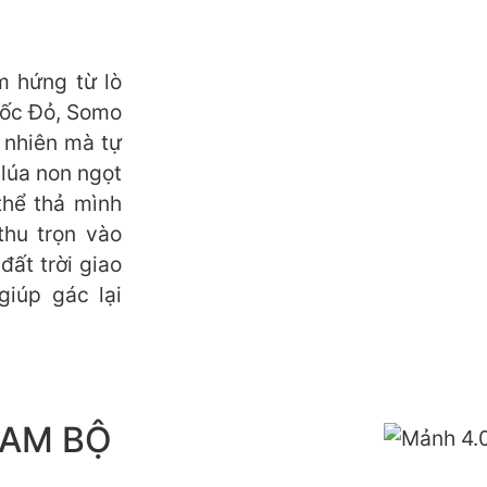
m hứng từ lò
uốc Đỏ, Somo
 nhiên mà tự
 lúa non ngọt
thể thả mình
thu trọn vào
ất trời giao
giúp gác lại
NAM BỘ