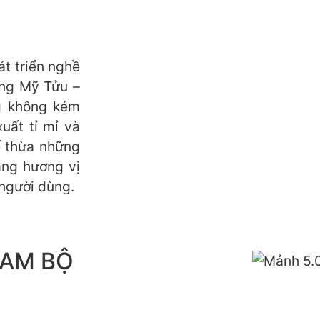
át triển nghề
ong Mỹ Tửu –
g không kém
xuất tỉ mỉ và
ế thừa những
ạng hương vị
người dùng.
NAM BỘ