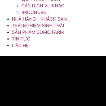
CÁC DỊCH VỤ KHÁC
BROCHURE
NHÀ HÀNG – KHÁCH SẠN
TRẢI NGHIỆM SINH THÁI
SẢN PHẨM SOMO FARM
TIN TỨC
LIÊN HỆ