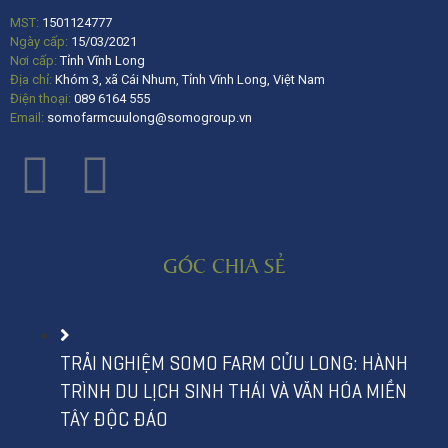
MST:
1501124777
Ngày cấp:
15/03/2021
Nơi cấp:
Tỉnh Vĩnh Long
Địa chỉ:
Khóm 3, xã Cái Nhum, Tỉnh Vĩnh Long, Việt Nam
Điện thoại:
089 6164 555
Email:
somofarmcuulong@somogroup.vn
GÓC CHIA SẺ
TRẢI NGHIỆM SOMO FARM CỬU LONG: HÀNH
TRÌNH DU LỊCH SINH THÁI VÀ VĂN HÓA MIỀN
TÂY ĐỘC ĐÁO