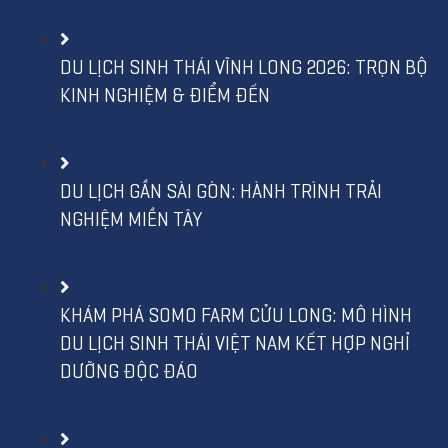
DU LỊCH SINH THÁI VĨNH LONG 2026: TRỌN BỘ
KINH NGHIỆM & ĐIỂM ĐẾN
DU LỊCH GẦN SÀI GÒN: HÀNH TRÌNH TRẢI
NGHIỆM MIỀN TÂY
KHÁM PHÁ SOMO FARM CỬU LONG: MÔ HÌNH
DU LỊCH SINH THÁI VIỆT NAM KẾT HỢP NGHỈ
DƯỠNG ĐỘC ĐÁO