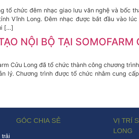
 tổ chức đêm nhạc giao lưu văn nghệ và bốc thă
 tỉnh Vĩnh Long. Đêm nhạc được bắt đầu vào lúc 
i […]
TẠO NỘI BỘ TẠI SOMOFARM
 Cửu Long đã tổ chức thành công chương trình đ
uản lý. Chương trình được tổ chức nhằm cung cấ
GÓC CHIA SẺ
VỊ TRÍ
LONG
trải