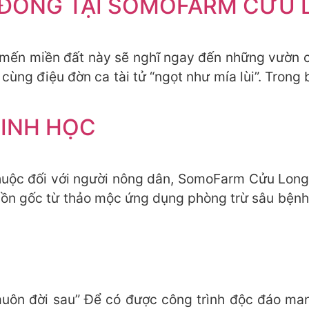
Á ĐỒNG TẠI SOMOFARM CỬU
mến miền đất này sẽ nghĩ ngay đến những vườn c
ùng điệu đờn ca tài tử “ngọt như mía lùi”. Trong
SINH HỌC
uộc đối với người nông dân, SomoFarm Cửu Long 
ồn gốc từ thảo mộc ứng dụng phòng trừ sâu bệnh
muôn đời sau” Để có được công trình độc đáo 