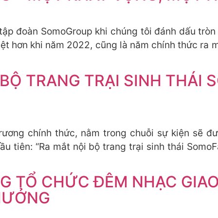
ập đoàn SomoGroup khi chúng tôi đánh dấu tròn 
iệt hơn khi năm 2022, cũng là năm chính thức ra 
I BỘ TRANG TRẠI SINH THÁ
trương chính thức, nằm trong chuỗi sự kiện sẽ 
ầu tiên: “Ra mắt nội bộ trang trại sinh thái Somo
 TỔ CHỨC ĐÊM NHẠC GIAO
HƯỞNG