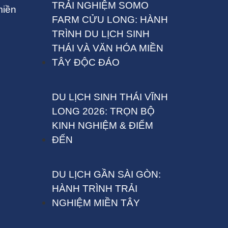
TRẢI NGHIỆM SOMO
miền
FARM CỬU LONG: HÀNH
TRÌNH DU LỊCH SINH
THÁI VÀ VĂN HÓA MIỀN
TÂY ĐỘC ĐÁO
DU LỊCH SINH THÁI VĨNH
LONG 2026: TRỌN BỘ
KINH NGHIỆM & ĐIỂM
ĐẾN
DU LỊCH GẦN SÀI GÒN:
HÀNH TRÌNH TRẢI
NGHIỆM MIỀN TÂY