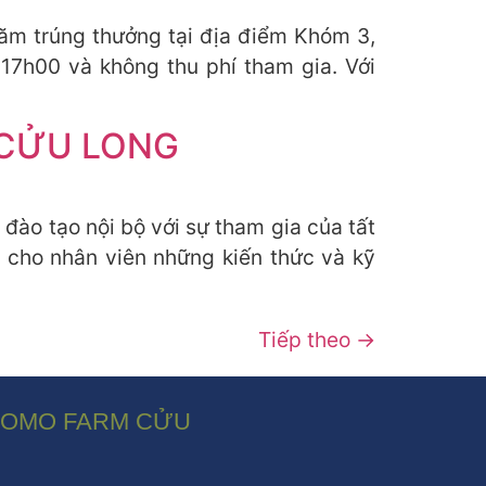
m trúng thưởng tại địa điểm Khóm 3,
17h00 và không thu phí tham gia. Với
 CỬU LONG
ào tạo nội bộ với sự tham gia của tất
p cho nhân viên những kiến thức và kỹ
Tiếp theo
→
 SOMO FARM CỬU