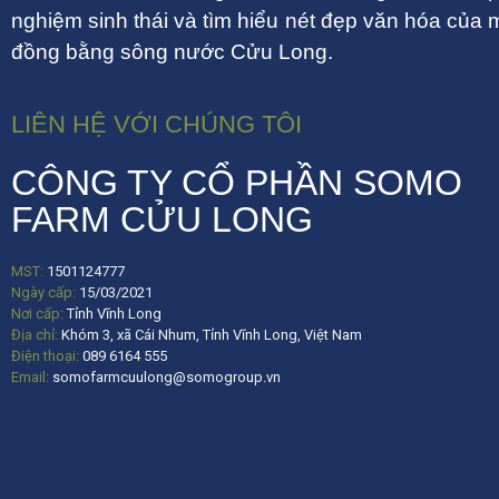
nghiệm sinh thái và tìm hiểu nét đẹp văn hóa của 
đồng bằng sông nước Cửu Long.
LIÊN HỆ VỚI CHÚNG TÔI
CÔNG TY CỔ PHẦN SOMO
FARM CỬU LONG
MST:
1501124777
Ngày cấp:
15/03/2021
Nơi cấp:
Tỉnh Vĩnh Long
Địa chỉ:
Khóm 3, xã Cái Nhum, Tỉnh Vĩnh Long, Việt Nam
Điện thoại:
089 6164 555
Email:
somofarmcuulong@somogroup.vn