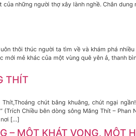
t của những người thợ xây lành nghề. Chân dung 
luôn thôi thúc người ta tìm về và khám phá nhiều 
c mới mẻ khác của một vùng quê yên ả, thanh bì
 THÍT
Thít,Thoáng chút bâng khuâng, chút ngại ngần!
n!” (Trích Chiều bên dòng sông Măng Thít – Phan
 nơi […]
 – MỘT KHÁT VỌNG, MỘT H